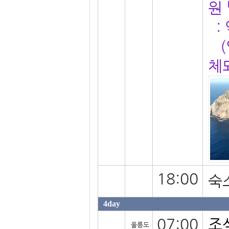
원
:
(
체
18:00
숙
4day
07:00
조
울릉도