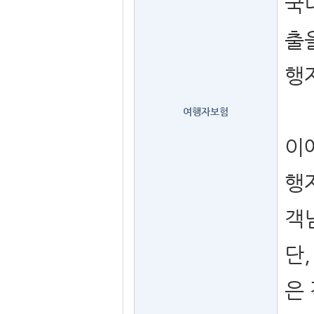
국
출
행
여행자보험
이
행
객
단
은