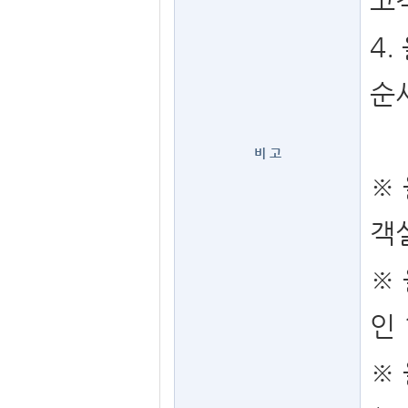
고
4
순
비 고
※ 
객
※ 
인 
※