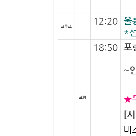
울
12:20
크루즈
*
포
18:50
~
★
포항
[시
버