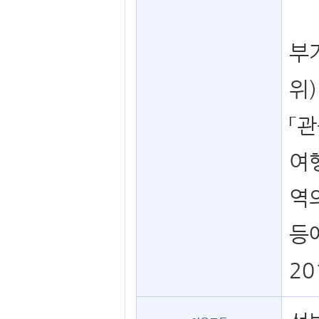
부
위)
「
여
역
등
20