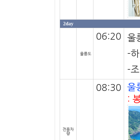
2day
06:20
울
-
울릉도
-조
울
08:30
:
전용차
량