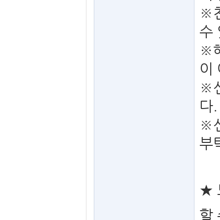
※
수
※
이
※
다.
※
부
★
할