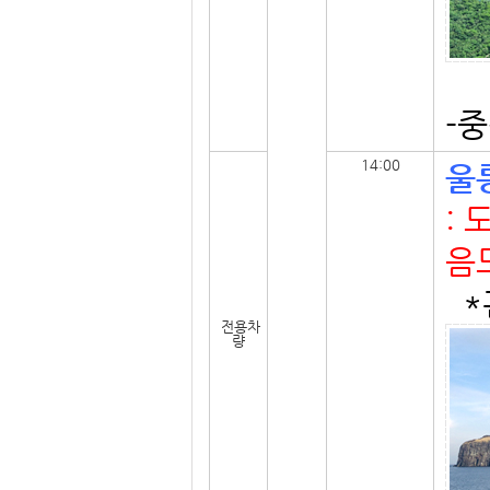
-
14:00
울
:
음
*
전용차
량