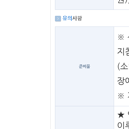
유의
사항
※ 
지
(소
준비물
장
※
★
이