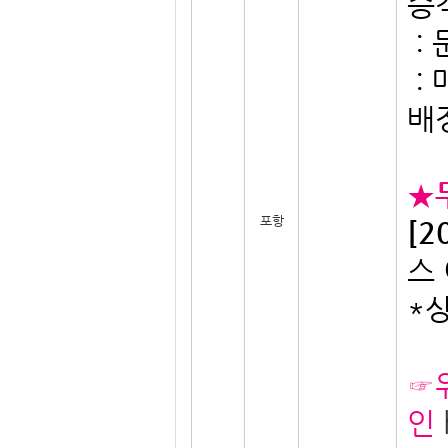
승
: 
:
배
★
포항
[2
스
*
☞
인