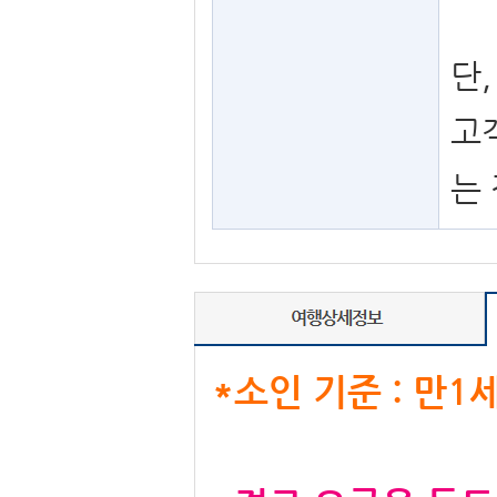
단
고
는
*소인 기준 : 만1