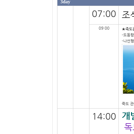
3day
07:00
조
09:00
★죽도관
-도동항
-나선형
죽도 관
개
14:00
독도