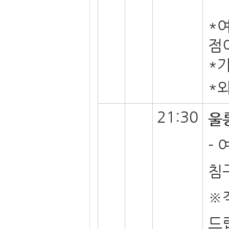
*
점
*
*
21:30
울
-
침
※
드