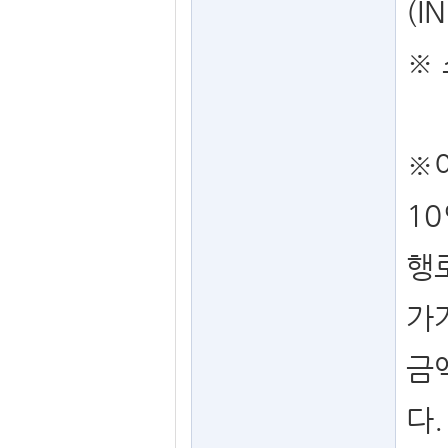
(I
※
※
1
행
가
금
다.