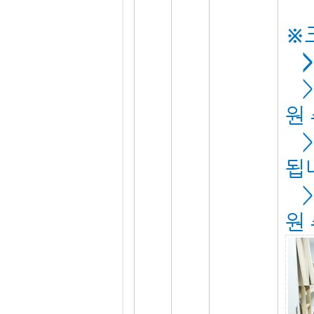
※
> 
> 
원
> 
됩
> 
원