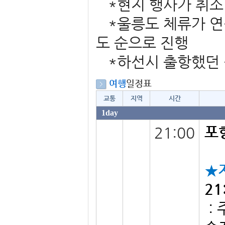
*현지 행사가 취소 
*울릉도 체류가 연
도 순으로 진행
*하선시 출항했던 
여행
일정표
교통
지역
시간
1day
포
21:00
★
2
: