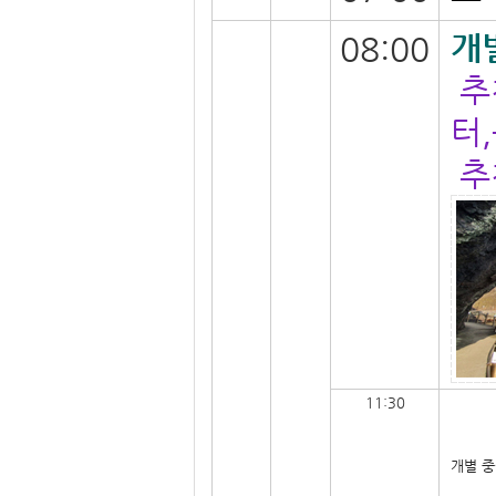
개
08:00
추
터
추
11:30
개별 중