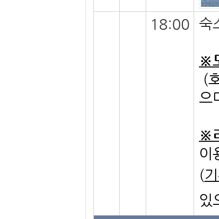
숙
18:00
※
(
으
※
이
(
기
있