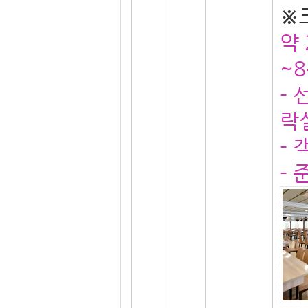
※
약
~
-
락
-
-