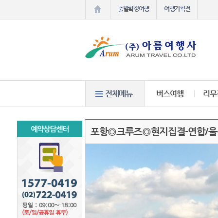
출발확정여행
여행기획전
버스여행
리무
포항◎크루즈◎현지집결-연합/울릉