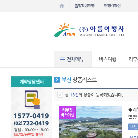
출발확정여행
여행기획전
버스여행
리무
부산
상품리스트
총
13건
의 상품이 등록되었습니다.
◆리
밀양 
·상품