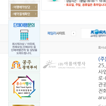
회사
(
25
사업
로-
관광
전화
ar