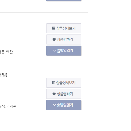
전통 료칸1
4일)
6식,국제관