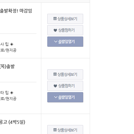
 출발확정! 마감임
사 팁 ◈
험료/현지공
(목)출발
타 팁 ◈
험료/현지공
고 (4박5일)