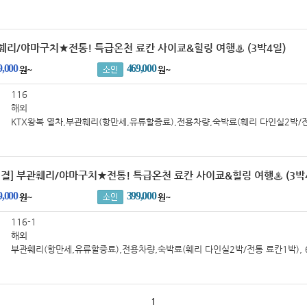
훼리/야마구치★전통! 특급온천 료칸 사이쿄&힐링 여행♨ (3박4일)
9,000
469,000
원~
원~
116
해외
KTX왕복 열차,부관훼리(항만세,유류할증료),전용차량,숙박료(훼리 다인실2박/
박), 6식,국제관광여객세(일본출국세-￥1,000)
결] 부관훼리/야마구치★전통! 특급온천 료칸 사이쿄&힐링 여행♨ (3박
9,000
399,000
원~
원~
116-1
해외
부관훼리(항만세,유류할증료),전용차량,숙박료(훼리 다인실2박/전통 료칸1박), 
광여객세(일본출국세-￥1,000)
1