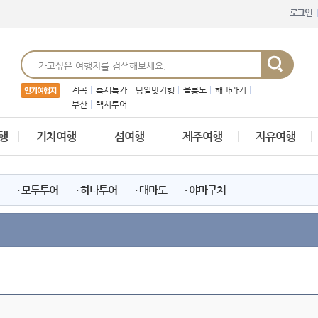
로그인
계곡
축제특가
당일맛기행
울릉도
해바라기
부산
택시투어
행
기차여행
섬여행
제주여행
자유여행
· 모두투어
· 하나투어
· 대마도
· 야마구치