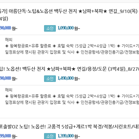
특가] 아름단독-노팁&노옵션 백두산 천지 ★남파+북파★ 연길_9/10(목)
박4일)
090,000
1,090,000
원~
원~
해외
◈ 왕복항공료+유류 할증료 ◈ 호텔 숙박 (5성급 2박+4성급 1박) ◈ 가이드+기
일정표상에 명시된 관광지 입장료 및 식사 ◈ 인천공항세/관광진흥기금/전쟁보
항세 등 각종 TAX 포함 ◈ 최대 1억원여행자보험 포함
노팁! 노옵션! 백두산 천지 ★남파+북파★ 연길/용정/도문 (3박4일)_8/27
490,000
1,490,000
원~
원~
해외
◈ 왕복항공료+유류 할증료 ◈ 호텔 숙박 (5성급 2박+4성급 1박) ◈ 가이드+기
일정표상에 명시된 관광지 입장료 및 식사 ◈ 인천공항세/관광진흥기금/전쟁보
항세 등 각종 TAX 포함 ◈ 최대 1억원여행자보험 포함
김포출발OZ 노팁! 노옵션! 고품격 5성급+게르1박 북경/적봉/시린호트/내몽
399,000
1,399,000
원~
원~