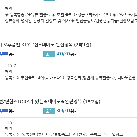
해외
◈ 왕복항공료+유류 할증료 ◈ 호텔 숙박 (5성급 3박+게르 1박) ◈ 가이드+기타
정표상에 명시된 관광지 입장료 및 식사 ◈ 인천공항세/관광진흥기금/전쟁보험
세 등 각종 TAX 포함 ◈ 최대 1억원여행자보험 포함
] 오후출발 KTX부산+대마도 완전정복 (2박3일)
9,000
409,000
원~
원~
115-2
해외
왕복KTX,부산숙박, 4식(대마도4식), 왕복선박(항만세,유류할증료), 대마도관광 
입장료, 국제관광여객세(일본출국세-￥3,000), 가이드비(2만원)
선/연합-STORY가 있는★대마도★완전정복 (1박2일)
9,000
319,000
원~
원~
115
해외
왕복KTX, 왕복선박(항만세,유류할증료), 전용차량, 숙박료, 4식, 입장료