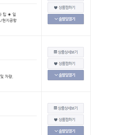
 팁 ◈ 일
료/현지공항
및 차량,