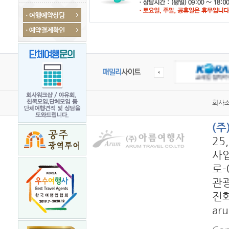
회사
(
25
사업
로-
관광
전화
ar