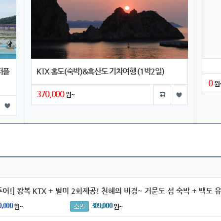
퍼플
KTX 홍도(숙박)&흑산도 기차여행 (1박2일)
0
원
370,000
원~
어!] 왕복 KTX + 별미 2회제공! 천혜의 비경~ 거문도 섬 숙박 + 백도 
9,000
309,000
원~
원~