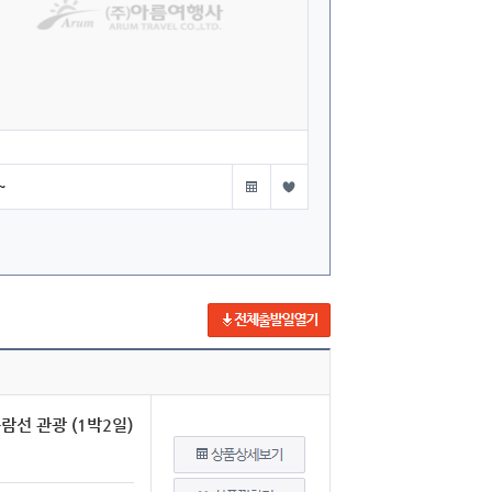
~
유람선 관광 (1박2일)