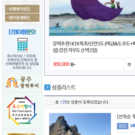
강력추천! KTX목포/신안3도 (비금&도초도+
섬) 강진 가우도 (1박2일)
369,000
원~
상품리스트
총
1건
의 상품이 등록되었습니다.
[선착순 투
34