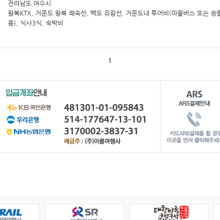
전라남도 여수시
왕복KTX, 거문도 왕복 쾌속선, 백도 유람선, 거문도내 투어비(마을버스 또는 승
용), 식사3식, 숙박비
1