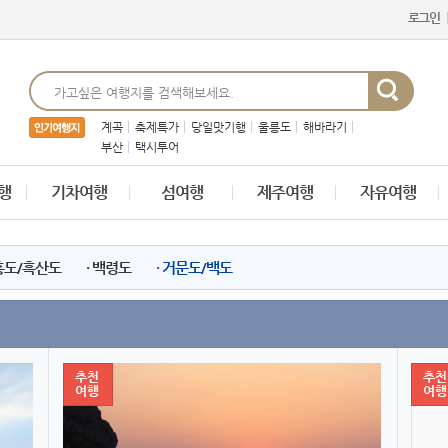
로그인
계곡
축제특가
당일맛기행
울릉도
해바라기
부산
택시투어
행
기차여행
섬여행
제주여행
자유여행
 홍도/흑산도
· 백령도
· 거문도/백도