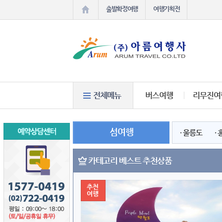
출발확정여행
여행기획전
버스여행
리무진여
섬여행
· 울릉도
·
카테고리 베스트 추천상품