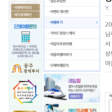
· 질문과답변
Y.
· 이벤트게시판
· 여행후기
2
님
· 가이드현장스케치
서
· 이달의추천여행
상
· 아름여행이야기
마
· 단체여행문의
이