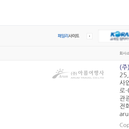
회사
(
25
사업
로-
관광
전화
ar
Cop