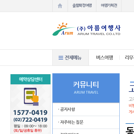
출발확정여행
여행기획전
버스여행
리무
커뮤니티
ARUM TRAVEL
고
비방
· 공지사항
게시
· 자주하는 질문
동