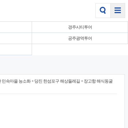
경주시티투어
공주광역투어
 아산 민속마을 능소화 + 당진 한섬포구 해상둘레길 + 장고항 해식동굴