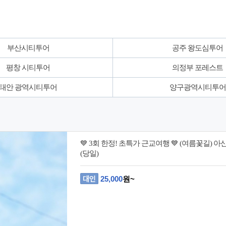
부산시티투어
공주 왕도심투어
평창 시티투어
의정부 포레스트
태안 광역시티투어
양구광역시티투어
💙 3회 한정! 초특가 근교여행 💙 (여름꽃길)
(당일)
25,000
원~