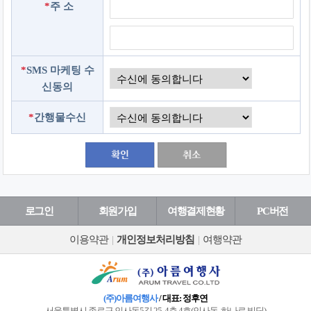
*
주 소
*
SMS 마케팅 수
신동의
*
간행물수신
로그인
회원가입
여행결제현황
PC버전
이용약관
|
개인정보처리방침
|
여행약관
(주)아름여행사
/ 대표: 정후연
서울특별시 종로구 인사동5길 25, 4층 4호(인사동, 하나로 빌딩)