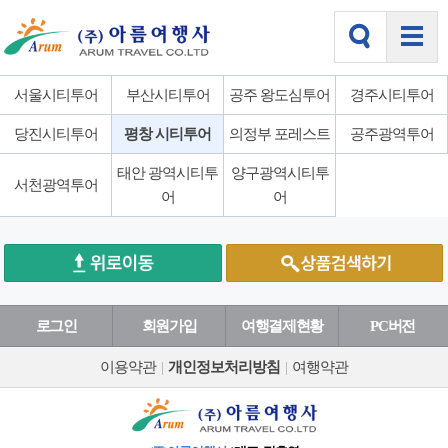
서울시티투어
부산시티투어
공주 왕도심투어
경주시티투어
당진시티투어
평창 시티투어
의정부 포레스트
공주광역투어
태안 광역시티투
양구광역시티투
서천광역투어
어
어
로그인
회원가입
여행결제현황
PC버전
이용약관
|
개인정보처리방침
|
여행약관