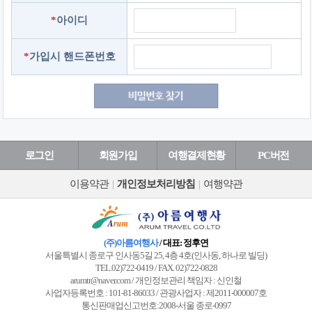
*
아이디
*
가입시 핸드폰번호
로그인
회원가입
여행결제현황
PC버전
이용약관
|
개인정보처리방침
|
여행약관
(주)아름여행사
/ 대표: 정후연
서울특별시 종로구 인사동5길 25, 4층 4호(인사동, 하나로 빌딩)
TEL.02)722-0419 / FAX. 02)722-0828
arumtr@naver.com / 개인정보관리 책임자 : 신인철
사업자등록번호 : 101-81-86033 / 관광사업자 : 제2011-000007호
통신판매업신고번호:2008-서울 종로-0997